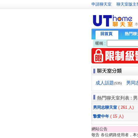
申請聊天室
聊天室版主
回首頁
熱門聊
暱稱 :
成人話題
男同
(535)
熱門聊天室列表 : 男
男同志聊天室
( 261 人)
摯愛中年
( 15 人)
網站公告
敬告 各位網路使用者，