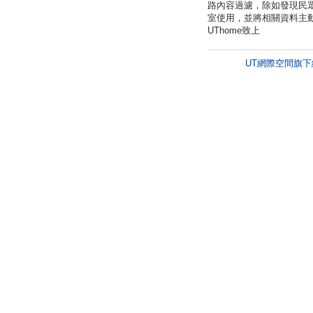
路內容過濾，除如發現民
室使用，並將相關資料主
UThome致上
UT網際空間旗下