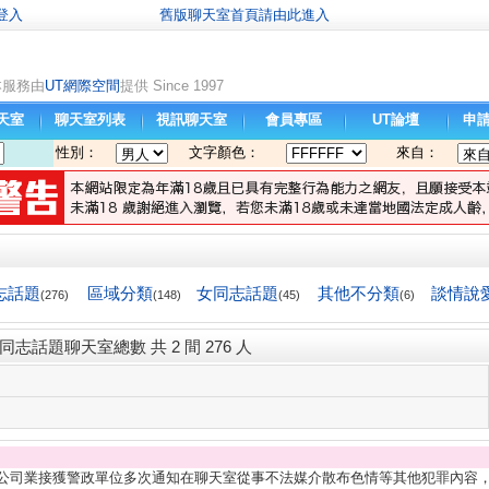
登入
舊版聊天室首頁請由此進入
本服務由
UT網際空間
提供 Since 1997
天室
聊天室列表
視訊聊天室
會員專區
UT論壇
申
性別：
文字顏色：
來自：
志話題
區域分類
女同志話題
其他不分類
談情說
(276)
(148)
(45)
(6)
同志話題聊天室總數 共 2 間 276 人
本公司業接獲警政單位多次通知在聊天室從事不法媒介散布色情等其他犯罪內容