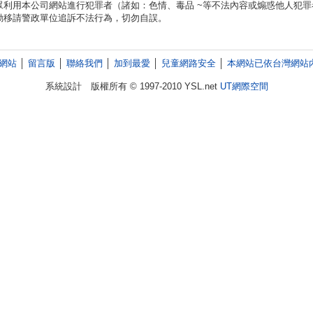
眾利用本公司網站進行犯罪者（諸如：色情、毒品 ~等不法內容或煽惑他人犯
動移請警政單位追訴不法行為，切勿自誤。
網站
│
留言版
│
聯絡我們
│
加到最愛
│
兒童網路安全
│
本網站已依台灣網站
系統設計 版權所有 © 1997-2010 YSL.net
UT網際空間