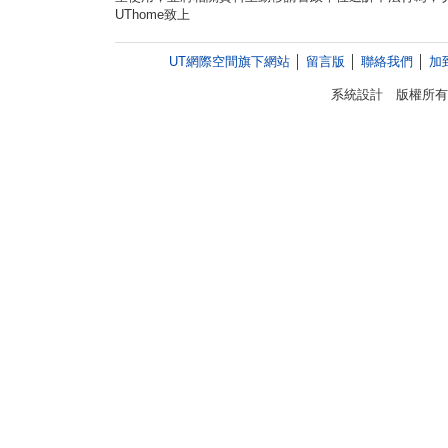
UThome致上
UT網際空間旗下網站
│
留言版
│
聯絡我們
│
加
系統設計 版權所有 © 1