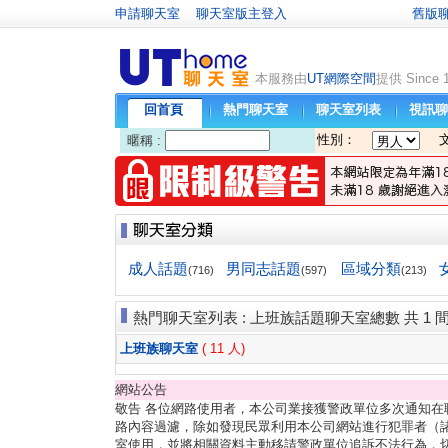
申請聊天室
聊天室版主登入
舊版
本服務由
UT網際空間
提供 Since 
回首頁
熱門聊天室
聊天室列表
視訊聊
性別：
暱稱 :
成人話題
男同志話題
區域分類
(716)
(597)
(213)
熱門聊天室列表 : 上班族話題聊天室總數 共 1 間 
上班族聊天室
( 11 人)
網站公告
敬告 各位網路使用者，本公司業接獲警政單位多次通知
路內容過濾，除如發現民眾利用本公司網站進行犯罪者（諸
室使用，並將相關資料主動移請警政單位追訴不法行為，